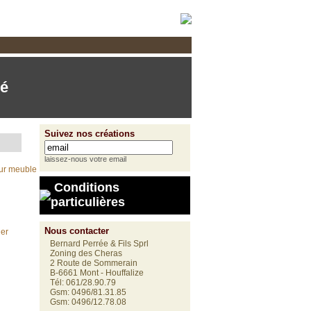
cation sur mesure dans nos ateliers
mé
Suivez nos créations
laissez-nous votre email
Conditions
particulières
Nous contacter
Bernard Perrée & Fils Sprl
Zoning des Cheras
2 Route de Sommerain
B-6661 Mont - Houffalize
Tél: 061/28.90.79
Gsm: 0496/81.31.85
Gsm: 0496/12.78.08