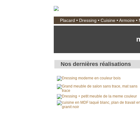
Placard • Dressing • Cuisine • Armoire •
n
Nos dernières réalisations