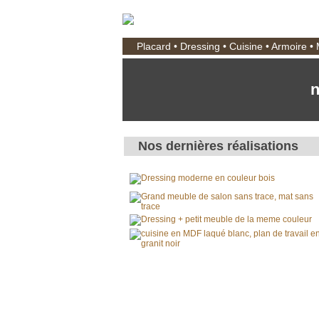
Placard • Dressing • Cuisine • Armoire •
n
Nos dernières réalisations