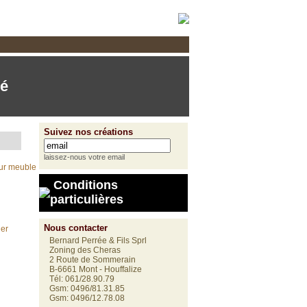
cation sur mesure dans nos ateliers
mé
Suivez nos créations
laissez-nous votre email
Conditions
particulières
Nous contacter
Bernard Perrée & Fils Sprl
Zoning des Cheras
2 Route de Sommerain
B-6661 Mont - Houffalize
Tél: 061/28.90.79
Gsm: 0496/81.31.85
Gsm: 0496/12.78.08